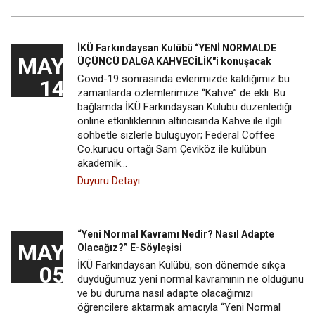
İKÜ Farkındaysan Kulübü “YENİ NORMALDE
MAY
ÜÇÜNCÜ DALGA KAHVECİLİK"i konuşacak
Covid-19 sonrasında evlerimizde kaldığımız bu
14
zamanlarda özlemlerimize “Kahve” de ekli. Bu
bağlamda İKÜ Farkındaysan Kulübü düzenlediği
online etkinliklerinin altıncısında Kahve ile ilgili
sohbetle sizlerle buluşuyor; Federal Coffee
Co.kurucu ortağı Sam Çeviköz ile kulübün
akademik…
Duyuru Detayı
“Yeni Normal Kavramı Nedir? Nasıl Adapte
MAY
Olacağız?” E-Söyleşisi
İKÜ Farkındaysan Kulübü, son dönemde sıkça
05
duyduğumuz yeni normal kavramının ne olduğunu
ve bu duruma nasıl adapte olacağımızı
öğrencilere aktarmak amacıyla “Yeni Normal