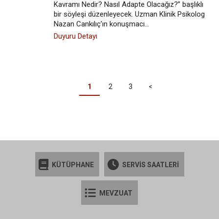
Kavramı Nedir? Nasıl Adapte Olacağız?” başlıklı
bir söyleşi düzenleyecek. Uzman Klinik Psikolog
Nazan Cankılıç’ın konuşmacı…
Duyuru Detayı
PAGINATION
Şu
1
Page
2
Page
3
Sonraki
<
an
sayfa
kullanılan
sayfa
KÜTÜPHANE
SERVİS SAATLERİ
MEVZUAT