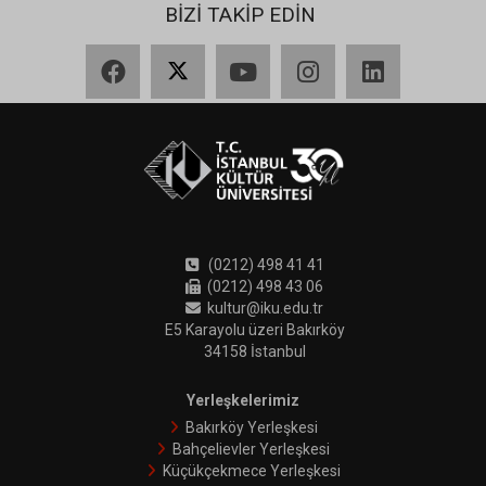
BİZİ TAKİP EDİN
Facebook
X
YouTube
Instagram
LinkedIn
(0212) 498 41 41
(0212) 498 43 06
kultur@iku.edu.tr
E5 Karayolu üzeri Bakırköy
34158 İstanbul
Yerleşkelerimiz
Bakırköy Yerleşkesi
Bahçelievler Yerleşkesi
Küçükçekmece Yerleşkesi