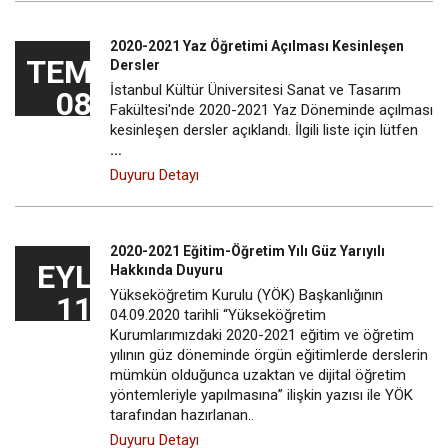
2020-2021 Yaz Öğretimi Açılması Kesinleşen
TEM
Dersler
İstanbul Kültür Üniversitesi Sanat ve Tasarım
08
Fakültesi'nde 2020-2021 Yaz Döneminde açılması
kesinleşen dersler açıklandı. İlgili liste için lütfen
…
Duyuru Detayı
2020-2021 Eğitim-Öğretim Yılı Güz Yarıyılı
EYL
Hakkında Duyuru
Yükseköğretim Kurulu (YÖK) Başkanlığının
11
04.09.2020 tarihli “Yükseköğretim
Kurumlarımızdaki 2020-2021 eğitim ve öğretim
yılının güz döneminde örgün eğitimlerde derslerin
mümkün olduğunca uzaktan ve dijital öğretim
yöntemleriyle yapılmasına” ilişkin yazısı ile YÖK
tarafından hazırlanan..
Duyuru Detayı