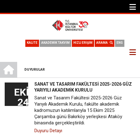
KALİTE
AKADEMİK TAKVİM
HIZLI ERİŞİM
ARAMA
ENG
ANA SAYFA
DUYURULAR
SAYFA
SANAT VE TASARIM FAKÜLTESİ 2025-2026 GÜZ
YOLU
EKI
YARIYILI AKADEMİK KURULU
Sanat ve Tasarım Fakültesi 2025-2026 Güz
24
Yarıyılı Akademik Kurulu, fakülte akademik
kadromuzun katılımlarıyla 15 Ekim 2025
Çarşamba günü Bakırköy yerleşkesi Ataköy
binasında gerçekleştirildi.
Duyuru Detayı